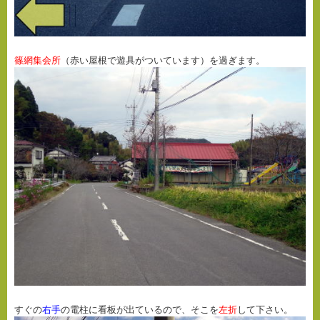
篠網集会所
（赤い屋根で遊具がついています）を過ぎます。
すぐの
右手
の電柱に看板が出ているので、そこを
左折
して下さい。