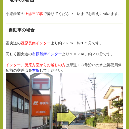
小港鉄道の
上総三又駅
で降りてください。駅までお迎えに伺います。
自動車の場合
圏央道の
茂原長南インター
より約７ｋｍ、約１５分です。
同じく圏央道の
市原鶴舞インター
より１０ｋｍ、約２０分です。
インター、茂原方面からお越しの方
は県道１３号沿いの水上郵便局斜
め前の交差点を
右折
してください。