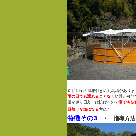
直径18ｍの屋根付きの丸馬場がありま
雨の日でも濡れることなく
騎乗が可能
風が通り日差しは防げるので
夏でも快
日焼けが気になる
方にも
特徴その3
・・・指導方法