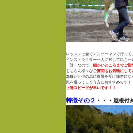
レッスンは全てマンツーマンで行って
インストラクター一人に対して馬も一
一対一なので、
細かいところまでご指
もちろん様々な
ご質問もお気軽にして
部班だと他の馬に影響を受け練習にな
気を遣ってしまう方におすすめです！
上達スピードが早いです！！
特徴その２
・・・
屋根付