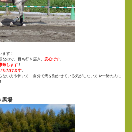
います！
頭なので、目も行き届き、
安心です
。
導致します
！
いただけます
。
らない方や怖い方、自分で馬を動かせている気がしない方や一緒の人に
！
き馬場