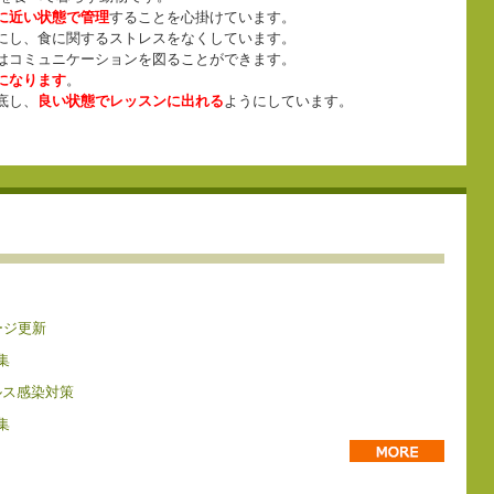
に近い状態で管理
することを心掛けています。
にし、食に関するストレスをなくしています。
はコミュニケーションを図ることができます。
になります
。
底し、
良い状態でレッスンに出れる
ようにしています。
ージ更新
集
ルス感染対策
集
› 続きを読む