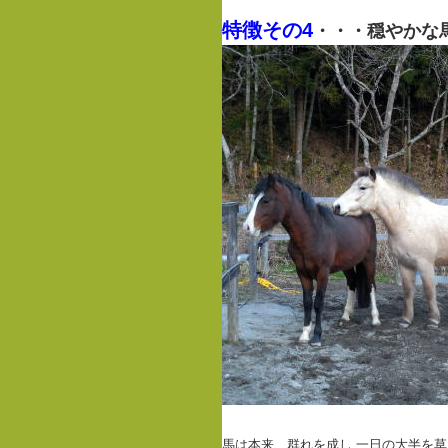
特徴その4
・・・穏やかな
馬は本来、群れを成し,一日の大半を