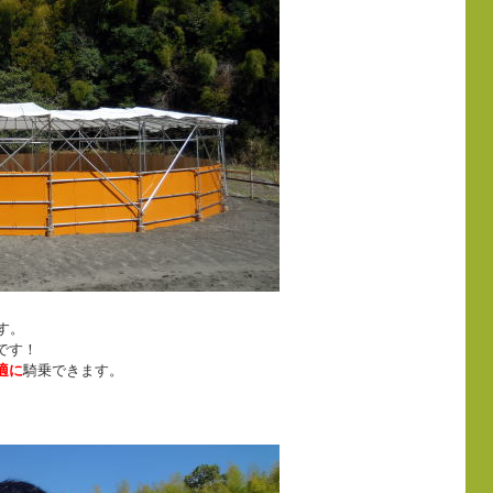
す。
です！
適に
騎乗できます。