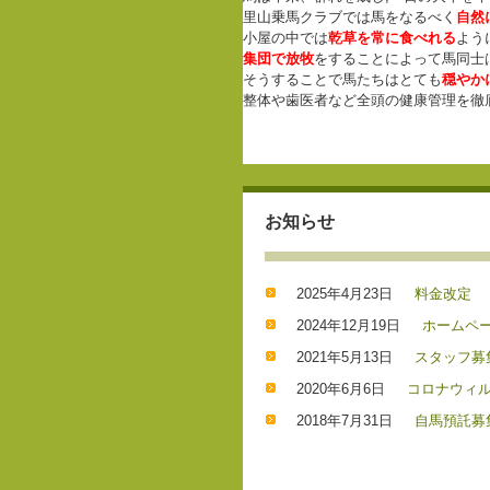
里山乗馬クラブでは馬をなるべく
自然
小屋の中では
乾草を常に食べれる
よう
集団で放牧
をすることによって馬同士
そうすることで馬たちはとても
穏やか
整体や歯医者など全頭の健康管理を徹
お知らせ
2025年4月23日
料金改定
2024年12月19日
ホームペ
2021年5月13日
スタッフ募
2020年6月6日
コロナウィ
2018年7月31日
自馬預託募