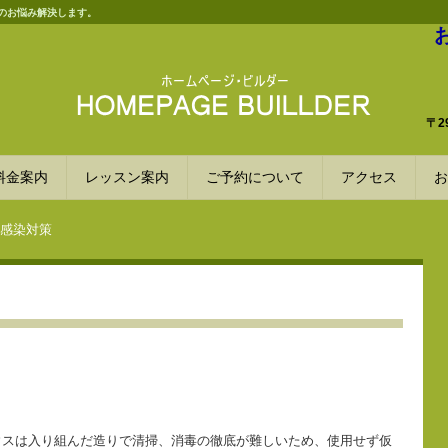
のお悩み解決します。
〒2
料金案内
レッスン案内
ご予約について
アクセス
お
感染対策
ウスは入り組んだ造りで清掃、消毒の徹底が難しいため、使用せず仮